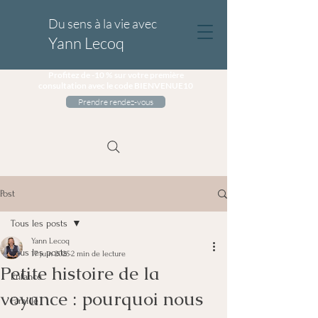
Du sens à la vie avec
Yann Lecoq
Profitez de -10 % sur votre première
consultation avec le code BIENVENUE10
Prendre rendez-vous
Post
Tous les posts
Yann Lecoq
Tous les posts
17 juin 2025
2 min de lecture
Petite histoire de la
Enfance
voyance : pourquoi nous
Famille