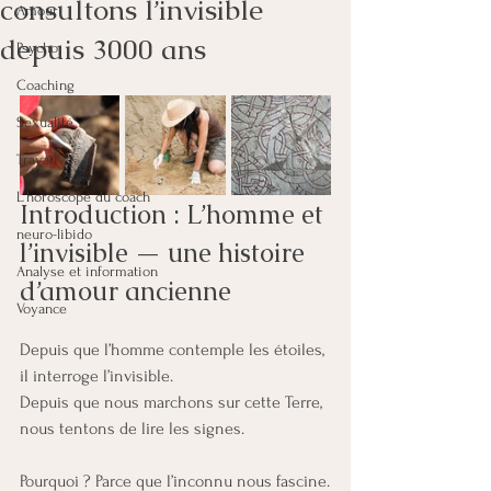
consultons l’invisible
Amour
depuis 3000 ans
Psycho
Coaching
Sexualité
Travail
L'horoscope du coach
Introduction : L’homme et 
neuro-libido
l’invisible — une histoire 
Analyse et information
d’amour ancienne
Voyance
Depuis que l’homme contemple les étoiles, 
il interroge l’invisible.
Depuis que nous marchons sur cette Terre, 
nous tentons de lire les signes.
Pourquoi ? Parce que l’inconnu nous fascine.