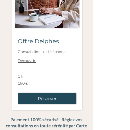
Offre Delphes
Consultation par téléphone
Découvrir
1 h
180
180 €
euros
Réserver
Paiement 100% sécurisé : Réglez vos
consultations en toute sérénité par Carte