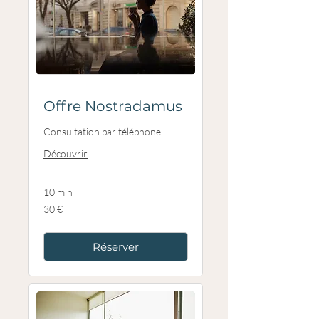
Offre Nostradamus
Consultation par téléphone
Découvrir
10 min
30
30 €
euros
Réserver