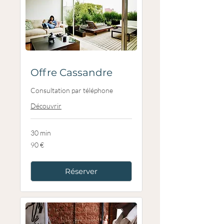
Offre Cassandre
Consultation par téléphone
Découvrir
30 min
90
90 €
euros
Réserver