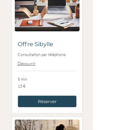
Offre Sibylle
Consultation par téléphone
Découvrir
5 min
15
15 €
euros
Réserver