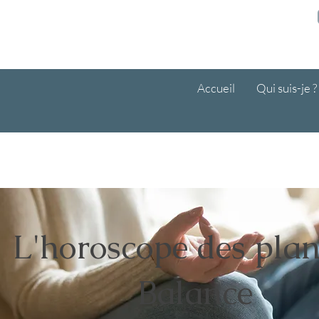
r votre première consultation avec le code BIENVENUE10
Accueil
Qui suis-je ?
L'horoscope des plan
Balance