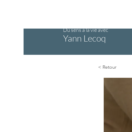
Profitez de -10 % su
Du sens à la vie avec
Yann Lecoq
< Retour