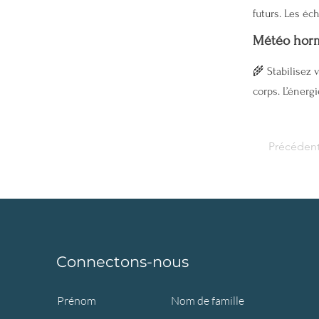
futurs. Les éc
Météo hor
🌾 Stabilisez 
corps. L’énerg
Précéden
Connectons-nous
Prénom
Nom de famille