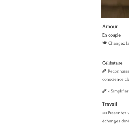
Amour
En couple
🍽 Changez la 
Célibataire
🌾 Reconnaiss
conscience cla
🌾 « Simplifie
Travail
📣 Présentez v
échanges devi