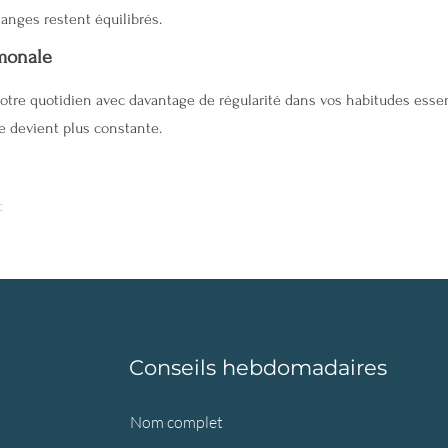
hanges restent équilibrés.
monale
votre quotidien avec davantage de régularité dans vos habitudes essent
ie devient plus constante.
t
Conseils hebdomadaires
Nom complet