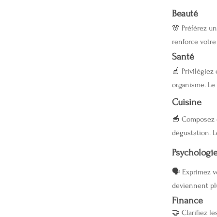
Beauté
🌸 Préférez u
renforce votre
Santé
🍎 Privilégiez
organisme. Le 
Cuisine
🥣 Composez d
dégustation. L
Psychologi
🗣 Exprimez vo
deviennent pl
Finance
🤝 Clarifiez l