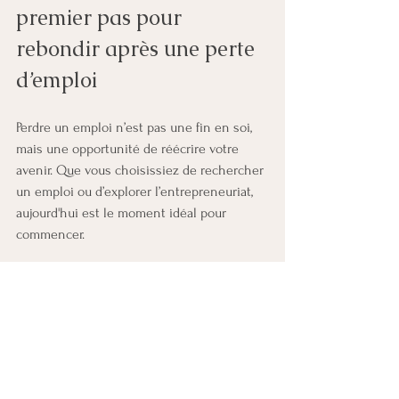
premier pas pour 
rebondir après une perte 
d’emploi
Perdre un emploi n’est pas une fin en soi, 
mais une opportunité de réécrire votre 
avenir. Que vous choisissiez de rechercher 
un emploi ou d’explorer l’entrepreneuriat, 
aujourd'hui est le moment idéal pour 
commencer.
Action immédiate : Prenez un moment 
pour réfléchir à votre prochaine étape. 
Inscrivez-vous à une formation en ligne, 
rejoignez un groupe de soutien, ou lancez-
vous dans une petite activité freelance. 
Chaque petit pas vous rapproche de votre 