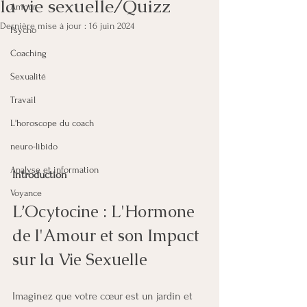
la vie sexuelle/Quizz
Amour
Dernière mise à jour :
16 juin 2024
Psycho
Coaching
Sexualité
Travail
L'horoscope du coach
neuro-libido
Analyse et information
Introduction
Voyance
L’Ocytocine : L'Hormone 
de l'Amour et son Impact 
sur la Vie Sexuelle
Imaginez que votre cœur est un jardin et 