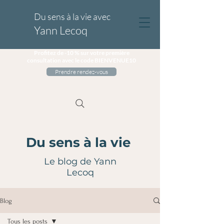
Du sens à la vie avec
Yann Lecoq
Profitez de -10 % sur votre première
consultation avec le code BIENVENUE10
Prendre rendez-vous
Du sens à la vie
Le blog de Yann
Lecoq
Blog
Tous les posts