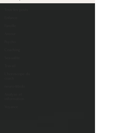
Tous les posts
Enfance
Famille
Amour
Psycho
Coaching
Sexualité
Travail
L'horoscope du
coach
neuro-libido
Analyse et
information
Voyance