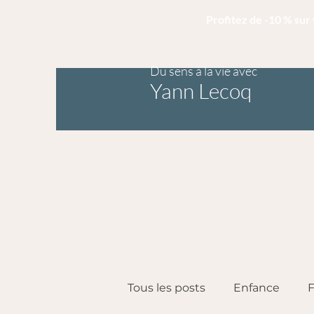
Profitez de -10 % su
Du sens à la vie avec
Yann Lecoq
Tous les posts
Enfance
F