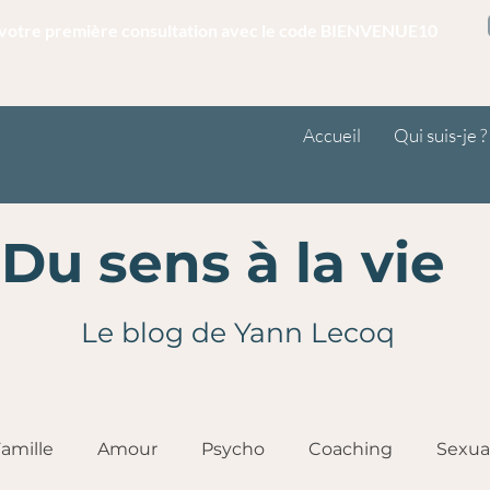
r votre première consultation avec le code BIENVENUE10
Accueil
Qui suis-je ?
Du sens à la vie
Le blog de Yann Lecoq
amille
Amour
Psycho
Coaching
Sexua