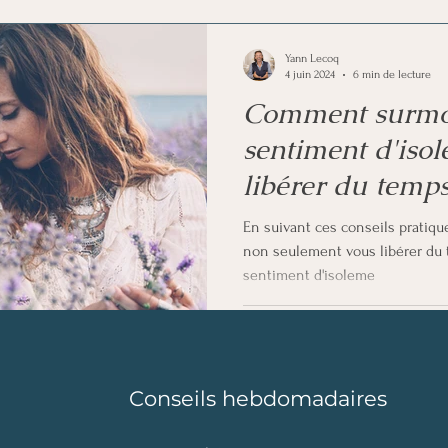
euro-libido
Analyse et information
Voyance
Yann Lecoq
4 juin 2024
6 min de lecture
Comment surmon
sentiment d'isol
libérer du temps
pratiques
En suivant ces conseils pratiq
non seulement vous libérer du 
sentiment d'isoleme
Conseils hebdomadaires