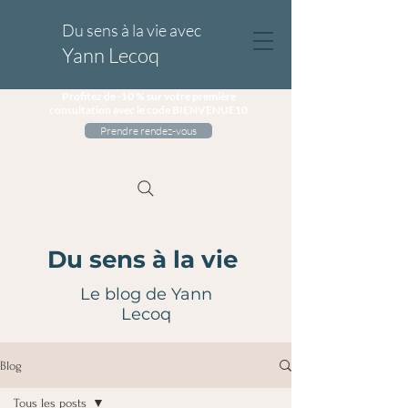
Du sens à la vie avec
Yann Lecoq
Profitez de -10 % sur votre première
consultation avec le code BIENVENUE10
Prendre rendez-vous
Du sens à la vie
Le blog de Yann
Lecoq
Blog
Tous les posts