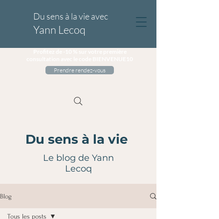
Du sens à la vie avec
Yann Lecoq
Profitez de -10 % sur votre première
consultation avec le code BIENVENUE10
Prendre rendez-vous
Du sens à la vie
Le blog de Yann
Lecoq
Blog
Tous les posts