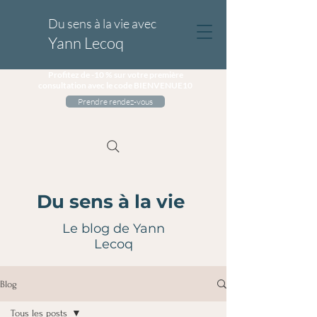
Du sens à la vie avec
Yann Lecoq
Profitez de -10 % sur votre première
consultation avec le code BIENVENUE10
Prendre rendez-vous
Du sens à la vie
Le blog de Yann
Lecoq
Blog
Tous les posts