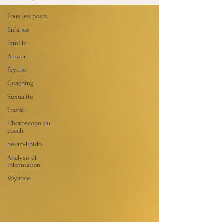
Tous les posts
Enfance
Famille
Amour
Psycho
Coaching
Sexualité
Travail
L'horoscope du
coach
neuro-libido
Analyse et
information
Voyance