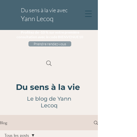
Du sens à la vie avec
Yann Lecoq
Profitez de -10 % sur votre première
consultation avec le code BIENVENUE10
Prendre rendez-vous
Du sens à la vie
Le blog de Yann
Lecoq
Blog
Tous les posts