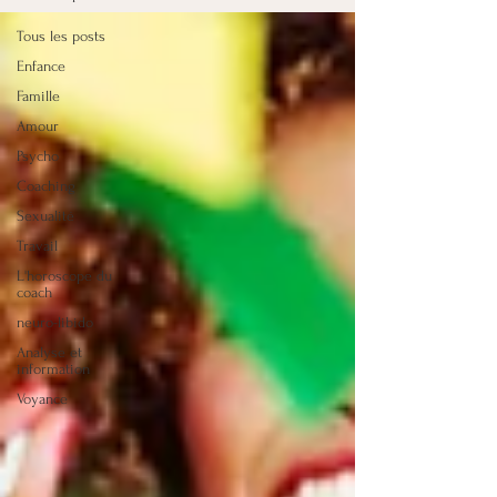
Tous les posts
Enfance
Famille
Amour
Psycho
Coaching
Sexualité
Travail
L'horoscope du
coach
neuro-libido
Analyse et
information
Voyance