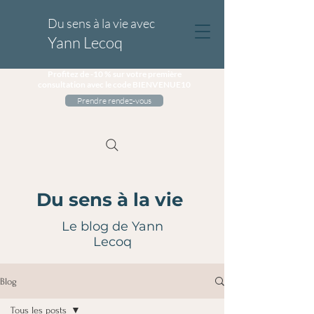
Du sens à la vie avec
Yann Lecoq
Profitez de -10 % sur votre première
consultation avec le code BIENVENUE10
Prendre rendez-vous
Du sens à la vie
Le blog de Yann
Lecoq
Blog
Tous les posts