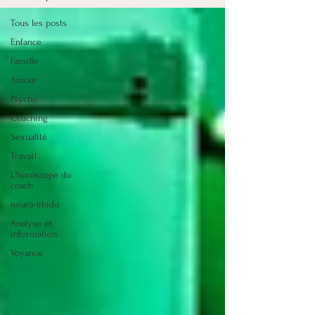
Tous les posts
Enfance
Famille
Amour
Psycho
Coaching
Sexualité
Travail
L'horoscope du
coach
neuro-libido
Analyse et
information
Voyance