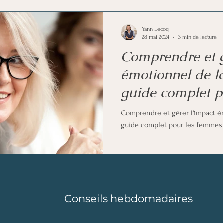
euro-libido
Analyse et information
Voyance
Yann Lecoq
28 mai 2024
3 min de lecture
Comprendre et g
émotionnel de l
guide complet p
Comprendre et gérer l'impact é
guide complet pour les femmes
Conseils hebdomadaires