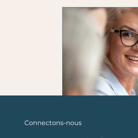
L'horoscope du coach
n
Connectons-nous