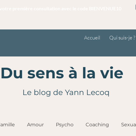
r votre première consultation avec le code BIENVENUE10
Accueil
Qui suis-je ?
Du sens à la vie
Le blog de Yann Lecoq
amille
Amour
Psycho
Coaching
Sexua