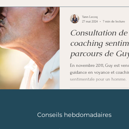
euro-libido
Analyse et information
Voyance
Yann Lecoq
27 mai 2024
7 min de lecture
Consultation de
coaching sentim
parcours de Gu
En novembre 2011, Guy est ven
guidance en voyance et coachi
sentimentale pour un homme.
Conseils hebdomadaires