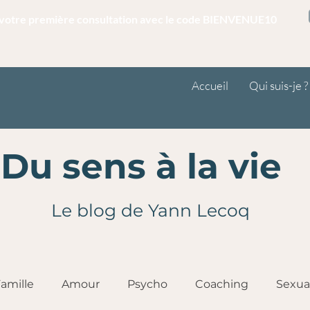
r votre première consultation avec le code BIENVENUE10
Accueil
Qui suis-je ?
Du sens à la vie
Le blog de Yann Lecoq
amille
Amour
Psycho
Coaching
Sexua