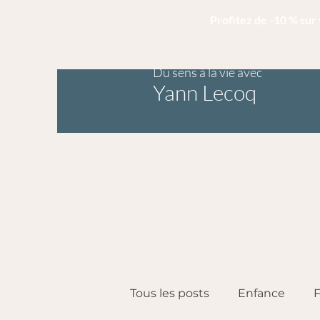
Profitez de -10 % su
Du sens à la vie avec
Yann Lecoq
Tous les posts
Enfance
F