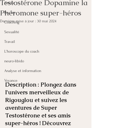
Testostérone Dopamine la
Amour
Phéromone super-héros
Psycho
Dernière mise à jour :
30 mai 2024
Coaching
Sexualité
Travail
L'horoscope du coach
neuro-libido
Analyse et information
Voyance
Description : Plongez dans 
l'univers merveilleux de 
Rigouglou et suivez les 
aventures de Super 
Testostérone et ses amis 
super-héros ! Découvrez 