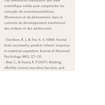
Ces références fournissent une base 
scientifique solide pour comprendre les 
concepts de neurotransmetteurs, 
d'hormones et de phéromones dans le 
contexte du développement émotionnel 
des enfants et des adolescents.
· Davidson, R. J., & Fox, N. A. (1989). Frontal 
brain asymmetry predicts infants' response 
to maternal separation. Journal of Abnormal 
Psychology, 98(2), 127–131.
· Blair, C., & Razza, R. P. (2007). Relating 
effortful control, executive function, and 
false belief understanding to emerging 
math and literacy ability in kindergarten. 
Child Development, 78(2), 647–663.
Rôle des hormones dans le 
développement émotionnel :