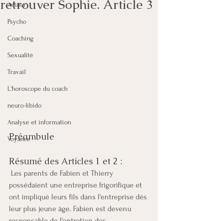
retrouver Sophie. Article 3
Amour
Psycho
Coaching
Sexualité
Travail
L'horoscope du coach
neuro-libido
Analyse et information
Préambule
Voyance
Résumé des Articles 1 et 2 :
 Les parents de Fabien et Thierry 
possédaient une entreprise frigorifique et 
ont impliqué leurs fils dans l'entreprise dès 
leur plus jeune âge. Fabien est devenu 
responsable de l'entretien des 