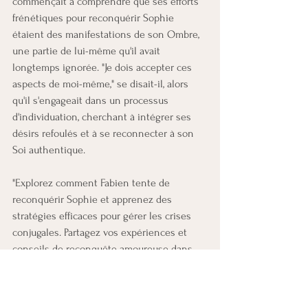
commençait à comprendre que ses efforts 
frénétiques pour reconquérir Sophie 
étaient des manifestations de son Ombre, 
une partie de lui-même qu'il avait 
longtemps ignorée. "Je dois accepter ces 
aspects de moi-même," se disait-il, alors 
qu'il s'engageait dans un processus 
d'individuation, cherchant à intégrer ses 
désirs refoulés et à se reconnecter à son 
Soi authentique.
"Explorez comment Fabien tente de 
reconquérir Sophie et apprenez des 
stratégies efficaces pour gérer les crises 
conjugales. Partagez vos expériences et 
conseils de reconquête amoureuse dans 
les commentaires !"
Article 1 :
Le mauvais héritage et le déclin 