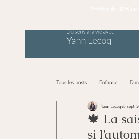
Profitez de -10 % su
Du sens à la vie avec
Yann Lecoq
Tous les posts
Enfance
Fam
Yann Lecoq
26 sept. 
L'horoscope du coach
neu
🍁 La sai
si l’autom