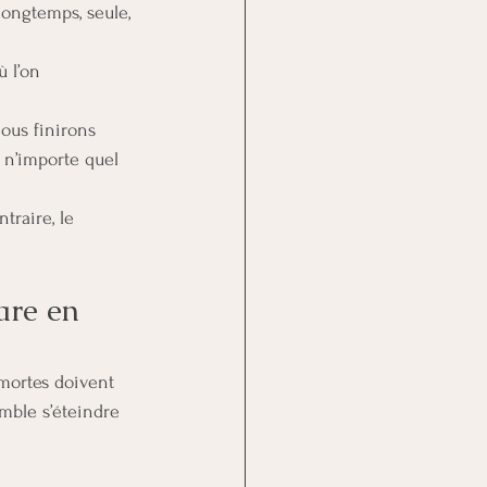
longtemps, seule, 
ù l’on 
ous finirons 
r n’importe quel 
traire, le 
are en 
 mortes doivent 
mble s’éteindre 