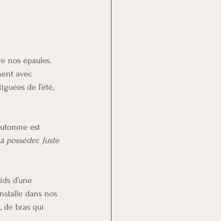
re nos épaules. 
nnent avec 
tiguées de l’été, 
’automne est 
n à posséder. Juste 
ids d’une 
installe dans nos 
 de bras qui 