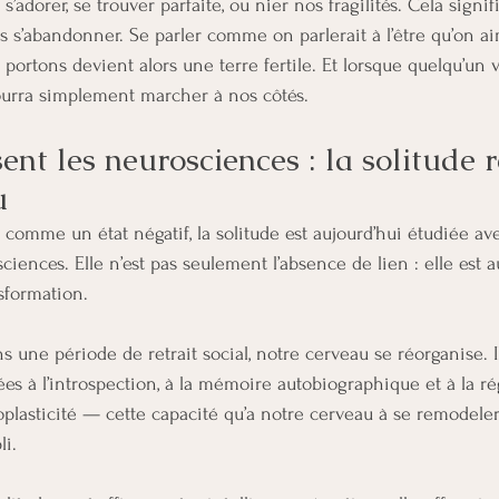
 s’adorer, se trouver parfaite, ou nier nos fragilités. Cela sign
us s’abandonner. Se parler comme on parlerait à l’être qu’on ai
ortons devient alors une terre fertile. Et lorsque quelqu’un vi
pourra simplement marcher à nos côtés.
ent les neurosciences : la solitude r
u
omme un état négatif, la solitude est aujourd’hui étudiée av
iences. Elle n’est pas seulement l’absence de lien : elle est a
sformation.
 une période de retrait social, notre cerveau se réorganise. I
es à l’introspection, à la mémoire autobiographique et à la ré
plasticité — cette capacité qu’a notre cerveau à se remodeler
li.