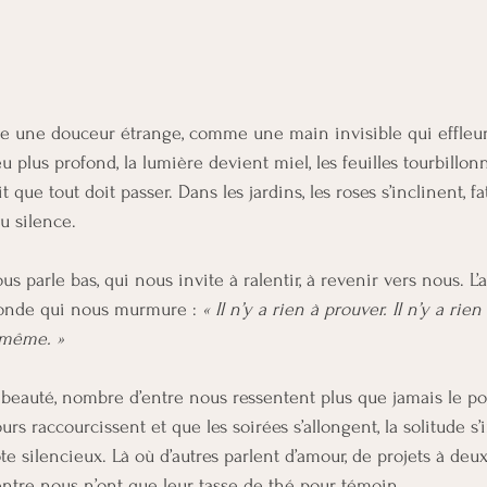
tobre une douceur étrange, comme une main invisible qui effleu
eu plus profond, la lumière devient miel, les feuilles tourbillo
t que tout doit passer. Dans les jardins, les roses s’inclinent, fa
au silence.
us parle bas, qui nous invite à ralentir, à revenir vers nous. L
monde qui nous murmure : 
« Il n’y a rien à prouver. Il n’y a rie
i-même. »
e beauté, nombre d’entre nous ressentent plus que jamais le po
urs raccourcissent et que les soirées s’allongent, la solitude s’
silencieux. Là où d’autres parlent d’amour, de projets à deux,
’entre nous n’ont que leur tasse de thé pour témoin.