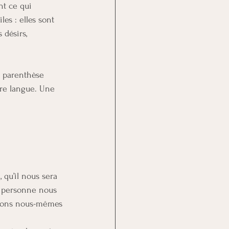
nt ce qui 
es : elles sont 
 désirs, 
e parenthèse 
re langue. Une 
 qu’il nous sera 
e personne nous 
rdons nous-mêmes