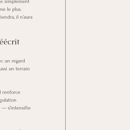
ifie simplement 
me le plus.
endra, il n’aura 
éécrit 
ec un regard 
ussi un terrain 
l renforce 
gulation 
 — s’intensifie 