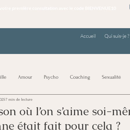
r votre première consultation avec le code BIENVENUE10
Accueil
Qui suis-je ?
ille
Amour
Psycho
Coaching
Sexualité
2025
7 min de lecture
ro-libido
Analyse et information
Voyance
son où l’on s’aime soi-mê
ne était fait pour cela ?