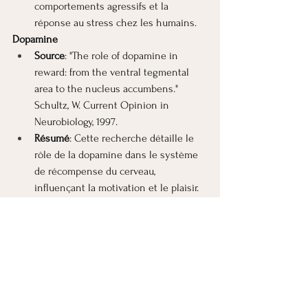
comportements agressifs et la 
réponse au stress chez les humains.
Dopamine
Source
: "The role of dopamine in 
reward: from the ventral tegmental 
area to the nucleus accumbens." 
Schultz, W. Current Opinion in 
Neurobiology, 1997.
Résumé
: Cette recherche détaille le 
rôle de la dopamine dans le système 
de récompense du cerveau, 
influençant la motivation et le plaisir.
Sérotonine
Source
: "Serotonin: its role in 
regulation of mood, appetite, sleep, 
and more." Berger, M, Gray, JA, Roth, BL. 
Science, 2009.
Résumé
: Cet article examine 
comment la sérotonine régule 