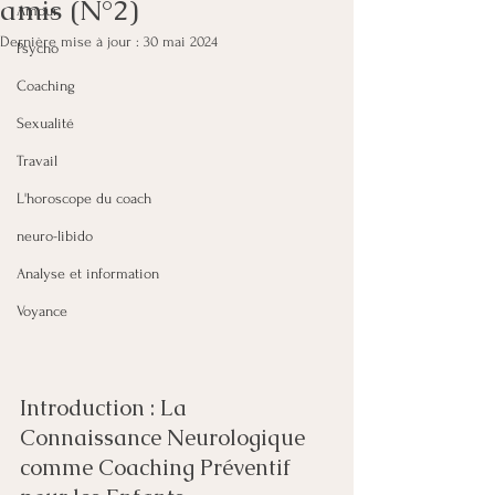
amis (N°2)
Amour
Dernière mise à jour :
30 mai 2024
Psycho
Coaching
Sexualité
Travail
L'horoscope du coach
neuro-libido
Analyse et information
Voyance
Introduction : La 
Connaissance Neurologique 
comme Coaching Préventif 