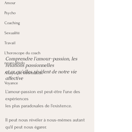
Amour
Psycho
Coaching
Sexualité
Travail
L'horoscope du coach
Comprendre l'amour-passion, les 
neuro-libido
relations passionnelles 
et ce qu'elles révèlent de notre vie 
Analyse et information
affective
Voyance
L'amour-passion est peut-être l'une des 
expériences 
les plus paradoxales de l'existence. 
Il peut nous révéler à nous-mêmes autant 
qu'il peut nous égarer. 