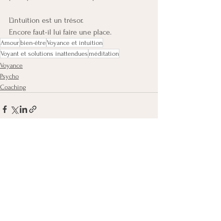
L’intuition est un trésor.
Encore faut-il lui faire une place.
Amour
bien-être
Voyance et intuition
Voyant et solutions inattendues
méditation
Voyance
Psycho
Coaching
Voir tout
Posts récents