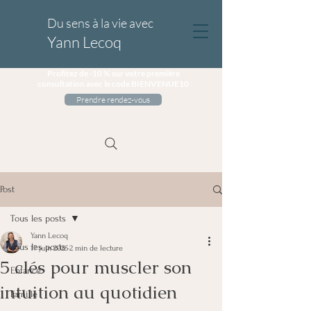
Du sens à la vie avec
Yann Lecoq
Profitez de -10 % sur votre première
consultation avec le code BIENVENUE10
Prendre rendez-vous
Post
Tous les posts
Yann Lecoq
Tous les posts
17 juin 2025
2 min de lecture
5 clés pour muscler son
Enfance
intuition au quotidien
Famille