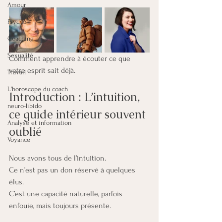
Amour
Psycho
Coaching
Sexualité
Comment apprendre à écouter ce que 
votre esprit sait déjà.
Travail
L'horoscope du coach
Introduction : L’intuition, 
neuro-libido
ce guide intérieur souvent 
Analyse et information
oublié
Voyance
Nous avons tous de l’intuition.
Ce n’est pas un don réservé à quelques 
élus.
C’est une capacité naturelle, parfois 
enfouie, mais toujours présente.