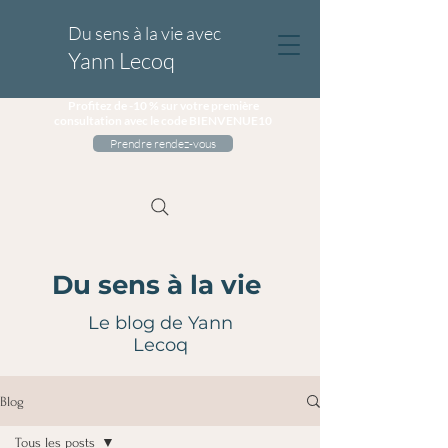
Du sens à la vie avec
Yann Lecoq
Profitez de -10 % sur votre première
consultation avec le code BIENVENUE10
Prendre rendez-vous
Du sens à la vie
Le blog de Yann
Lecoq
Blog
Tous les posts