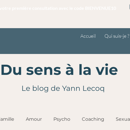
r votre première consultation avec le code BIENVENUE10
Accueil
Qui suis-je ?
Du sens à la vie
Le blog de Yann Lecoq
amille
Amour
Psycho
Coaching
Sexua