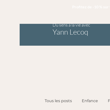
Profitez de -10 % su
Du sens à la vie avec
Yann Lecoq
Tous les posts
Enfance
F