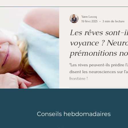
euro-libido
Analyse et information
Voyance
Yann Lecoq
19 févr. 2025
3 min de lecture
Les rêves sont-i
voyance ? Neuro
prémonitions no
"Les rêves peuvent-ils prédire 
disent les neurosciences sur l’a
frontière !
Conseils hebdomadaires