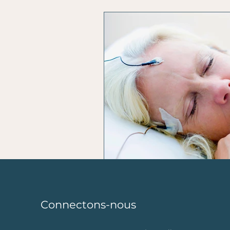
L'horoscope du coach
n
Connectons-nous