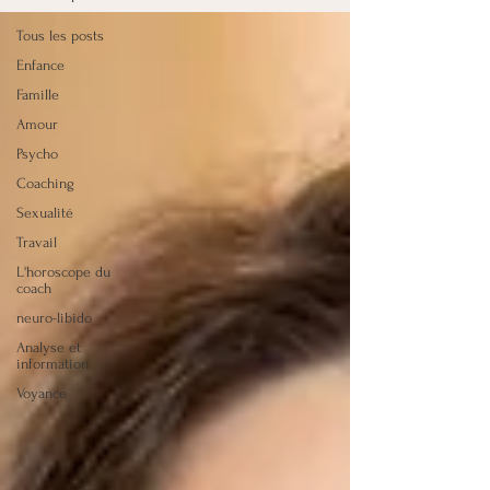
Tous les posts
Enfance
Famille
Amour
Psycho
Coaching
Sexualité
Travail
L'horoscope du
coach
neuro-libido
Analyse et
information
Voyance