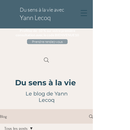
Du sens à la vie avec
Yann Lecoq
Profitez de -10 % sur votre première
consultation avec le code BIENVENUE10
Prendre rendez-vous
Du sens à la vie
Le blog de Yann
Lecoq
Blog
Tous les posts