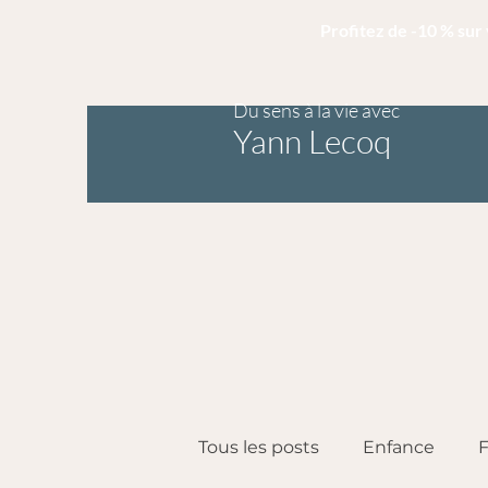
Profitez de -10 % su
Du sens à la vie avec
Yann Lecoq
Tous les posts
Enfance
F