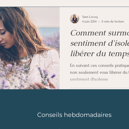
euro-libido
Analyse et information
Voyance
Yann Lecoq
4 juin 2024
6 min de lecture
Comment surmon
sentiment d'isol
libérer du temps
pratiques
En suivant ces conseils pratiq
non seulement vous libérer du 
sentiment d'isoleme
Conseils hebdomadaires