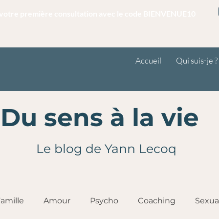
r votre première consultation avec le code BIENVENUE10
Accueil
Qui suis-je ?
Du sens à la vie
Le blog de Yann Lecoq
amille
Amour
Psycho
Coaching
Sexua