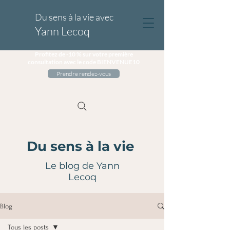
Du sens à la vie avec
Yann Lecoq
Profitez de -10 % sur votre première
consultation avec le code BIENVENUE10
Prendre rendez-vous
Du sens à la vie
Le blog de Yann
Lecoq
Blog
Tous les posts