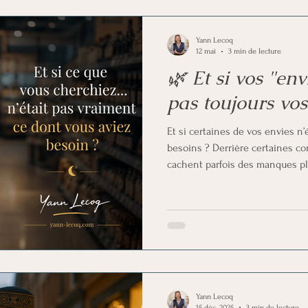
euro-libido
Analyse et information
Voyance
Yann Lecoq
12 mai
3 min de lecture
🌿 Et si vos "env
pas toujours vos
Et si certaines de vos envies n’
besoins ? Derrière certaines c
cachent parfois des manques pl
de sécurité, de reconnaissance
article explore avec bienveill
parfois à remplir un vide sans v
de nous dire, et comment retrou
soi-même.
Yann Lecoq
15 déc. 2025
3 min de lecture