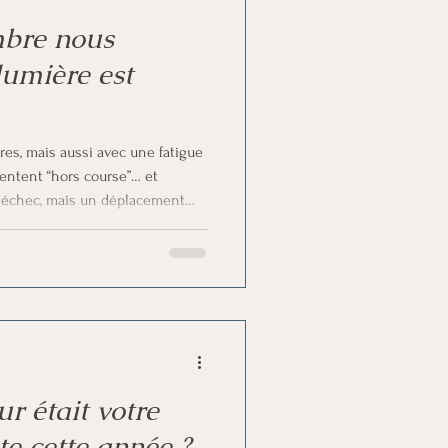
bre nous
lumière est
es, mais aussi avec une fatigue
entent “hors course”… et
n échec, mais un déplacement
, des fêtes différentes rappellent
raccourcissent, il ne s’agit pas
rer juste. La lumière n’est pas une
. Et parfois, elle commence
ntir à sa
ur était votre
te cette année ?