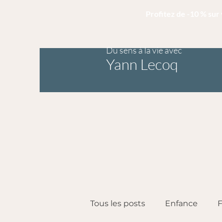
Profitez de -10 % su
Du sens à la vie avec
Yann Lecoq
Tous les posts
Enfance
F