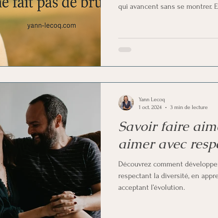
qui avancent sans se montrer. El
éclaire sans éclat, relie sans env
lumière intérieure des âmes pro
d’exister avec vérité, douceur e
Yann Lecoq
1 oct. 2024
3 min de lecture
Savoir faire ai
aimer avec respe
Découvrez comment développer l
respectant la diversité, en appr
acceptant l’évolution.