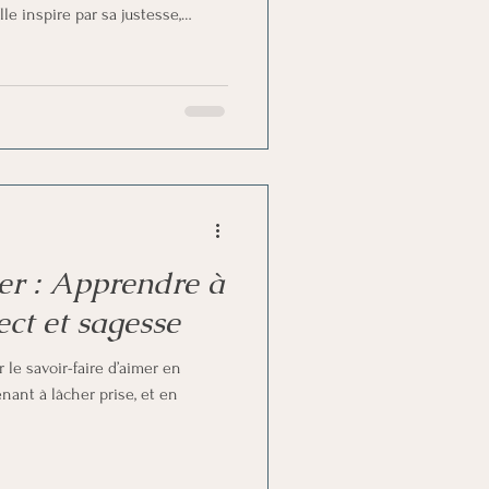
le inspire par sa justesse,
ahir. La discrétion, c’est la
fondes : un art silencieux
t élégance du cœur.
mer : Apprendre à
ct et sagesse
e savoir-faire d’aimer en
enant à lâcher prise, et en