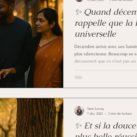
✨ Quand décem
rappelle que la 
universelle
Décembre arrive avec ses lumièr
plus silencieuse. Beaucoup se s
découvrent que ce n’est pas u
intérieur. Partout dans le monde
la même chose : quand les jours 
de briller plus fort, mais d’éclai
performance, c’est une présence
simplement par ralentir et se se
Yann Lecoq
7 déc. 2025
3 min de lecture
✨ Et si la douce
plus belle réussi