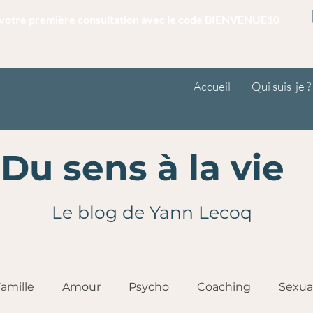
r votre première consultation avec le code BIENVENUE10
Accueil
Qui suis-je ?
Du sens à la vie
Le blog de Yann Lecoq
amille
Amour
Psycho
Coaching
Sexua