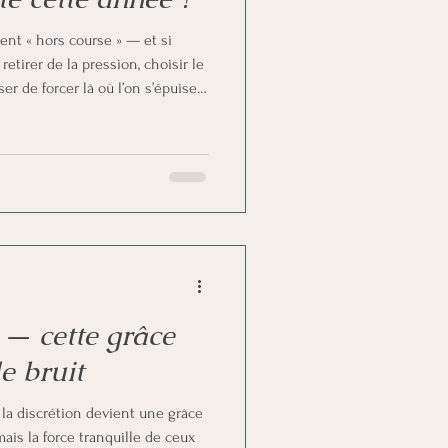
nt « hors course » — et si
etirer de la pression, choisir le
er de forcer là où l’on s’épuise :
nger de stratégie. La douceur
tigues passagères, mais une
 les choix, apaise le corps et
spectueux de son rythme et de
 — cette grâce
e bruit
la discrétion devient une grâce
mais la force tranquille de ceux