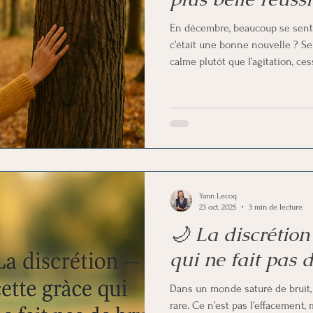
En décembre, beaucoup se sente
c’était une bonne nouvelle ? Se r
calme plutôt que l’agitation, cess
ce n’est pas renoncer, c’est cha
n’est pas un refuge pour les fa
intelligence de vie. Elle clarifie
ouvre un chemin plus juste, re
l’essentiel.
Yann Lecoq
23 oct. 2025
3 min de lecture
🌙 La discrétion
qui ne fait pas d
Dans un monde saturé de bruit, 
rare. Ce n’est pas l’effacement, 