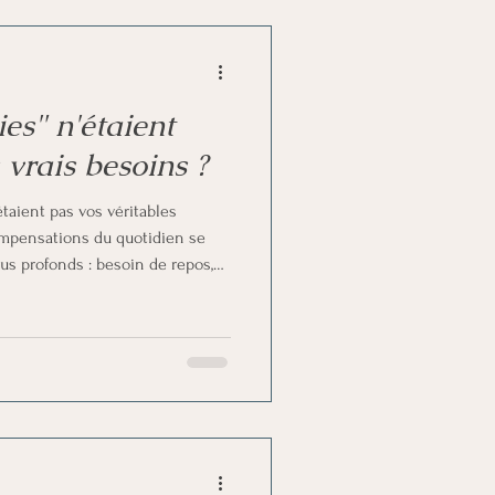
ies" n'étaient
 vrais besoins ?
étaient pas vos véritables
ompensations du quotidien se
us profonds : besoin de repos,
 ou simplement de douceur. Cet
ance pourquoi nous cherchons
raiment entendre ce qu’il essaie
ver un équilibre plus juste avec